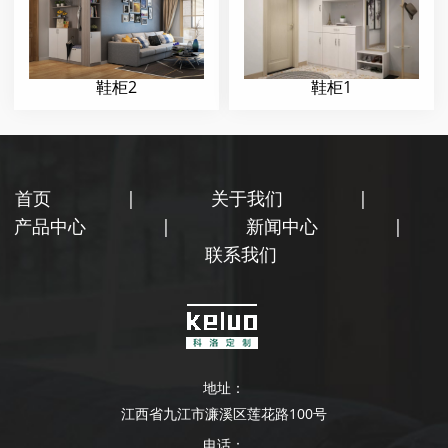
鞋柜2
鞋柜1
首页
|
关于我们
|
产品中心
|
新闻中心
|
联系我们
地址：
江西省九江市濂溪区莲花路100号
电话：